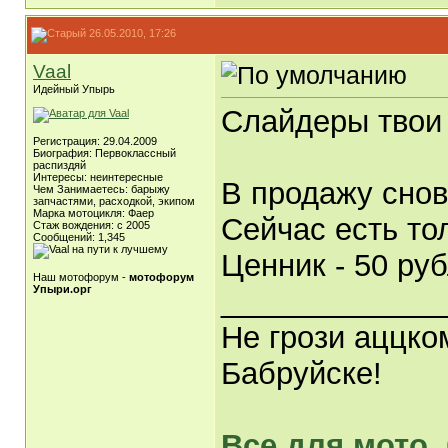
26.05.2010, 17:26
Vaal
Идейный Упырь
Слайдеры твои 
Регистрация: 29.04.2009
Биография: Первоклассный
распиздяй
Интересы: неинтересные
В продажу снов
Чем Занимаетесь: барыжу
запчастями, расходкой, экипом
Марка мотоцикля: Фаер
Сейчас есть то
Стаж вождения: с 2005
Сообщений: 1,345
Ценник - 50 руб
Наш мотофорум -
мотофорум
Упыри.орг
_____________
Не грози аццко
Бабруйске!
Все для мото,