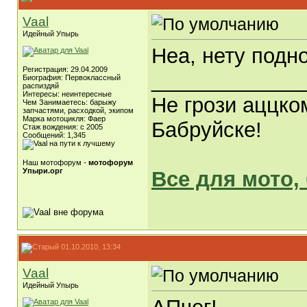
Vaal
Идейный Упырь
Неа, нету подн
Регистрация: 29.04.2009
_____________
Биография: Первоклассный
распиздяй
Интересы: неинтересные
Не грози аццко
Чем Занимаетесь: барыжу
запчастями, расходкой, экипом
Марка мотоцикля: Фаер
Бабруйске!
Стаж вождения: с 2005
Сообщений: 1,345
Наш мотофорум -
мотофорум
Упыри.орг
Все для мото,
01.10.2010, 13:34
Vaal
Идейный Упырь