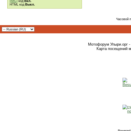
[IMG]
код
Вкл.
HTML код
Выкл.
Часовой 
Мотофорум Упыри.орг -
Карта посещений м
Powered b