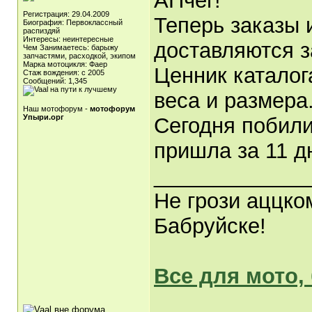
АПчег!
Регистрация: 29.04.2009
Теперь заказы 
Биография: Первоклассный
распиздяй
Интересы: неинтересные
доставляются з
Чем Занимаетесь: барыжу
запчастями, расходкой, экипом
Марка мотоцикля: Фаер
Ценник каталог
Стаж вождения: с 2005
Сообщений: 1,345
веса и размера
Наш мотофорум -
мотофорум
Упыри.орг
Сегодня побили
пришла за 11 д
_____________
Не грози аццко
Бабруйске!
Все для мото,