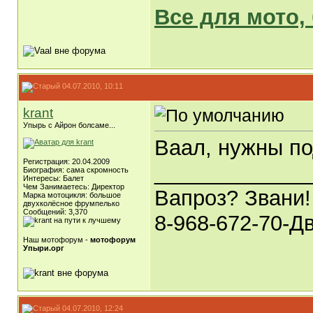
Все для мото,
04.07.2010, 10:11
krant
Упырь с Айрон болсаме...
Ваал, нужны по
Регистрация: 20.04.2009
_____________
Биография: сама скромность
Интересы: Балет
Чем Занимаетесь: Директор
Вапроз? Звани!
Марка мотоцикля: большое
двухколёсное фрумпелько
Сообщений: 3,370
8-968-672-70-Д
Наш мотофорум -
мотофорум
Упыри.орг
04.07.2010, 12:24