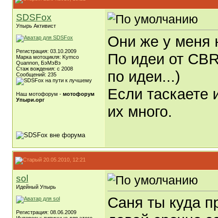
SDSFox
Упырь Активист
Они же у меня н
Регистрация: 03.10.2009
По идеи от CBR
Марка мотоцикля: Kymco
Quannon, БэМэВэ
Стаж вождения: c 2008
по идеи...)
Сообщений: 235
Если таскаете 
Наш мотофорум -
мотофорум
Упыри.орг
их много.
20.05.2010, 12:21
sol
Идейный Упырь
Саня ты куда п
Регистрация: 08.06.2009