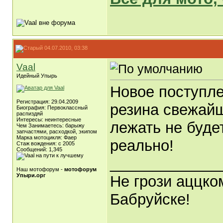
04.07.2010, 03:38
Vaal
Идейный Упырь
Новое поступле
Регистрация: 29.04.2009
резина свежайш
Биография: Первоклассный
распиздяй
Интересы: неинтересные
лежать не буде
Чем Занимаетесь: барыжу
запчастями, расходкой, экипом
Марка мотоцикля: Фаер
реально!
Стаж вождения: с 2005
Сообщений: 1,345
_____________
Наш мотофорум -
мотофорум
Упыри.орг
Не грози аццко
Бабруйске!