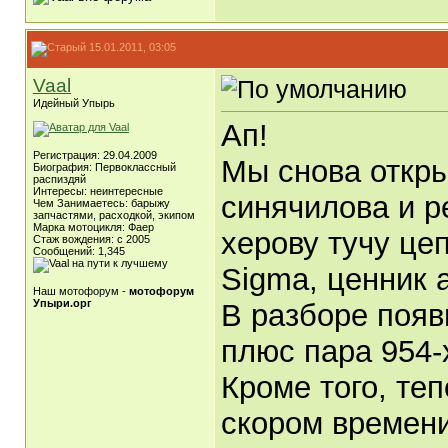
15.01.2011, 03:05
Vaal
Идейный Упырь
Ап!
Регистрация: 29.04.2009
Мы снова откры
Биография: Первоклассный
распиздяй
Интересы: неинтересные
синячилова и р
Чем Занимаетесь: барыжу
запчастями, расходкой, экипом
Марка мотоцикля: Фаер
херову тучу це
Стаж вождения: с 2005
Сообщений: 1,345
Sigma, ценник 
Наш мотофорум -
мотофорум
Упыри.орг
В разборе появи
плюс пара 954-х
Кроме того, те
скором времени