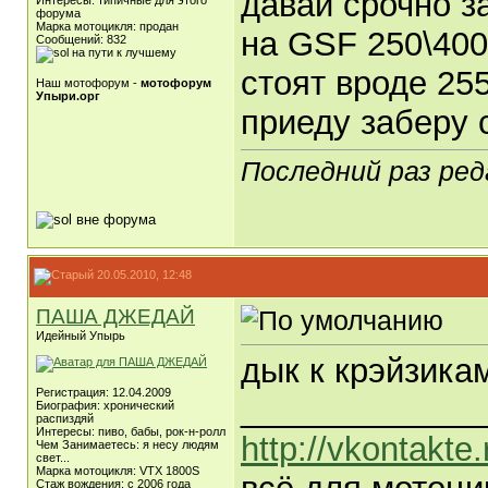
давай срочно з
Интересы: типичные для этого
форума
Марка мотоцикля: продан
на GSF 250\400
Сообщений: 832
стоят вроде 25
Наш мотофорум -
мотофорум
Упыри.орг
приеду заберу с
Последний раз ред
20.05.2010, 12:48
ПАША ДЖЕДАЙ
Идейный Упырь
дык к крэйзикам
Регистрация: 12.04.2009
_____________
Биография: хронический
распиздяй
Интересы: пиво, бабы, рок-н-ролл
http://vkontakte
Чем Занимаетесь: я несу людям
свет...
Марка мотоцикля: VTX 1800S
Стаж вождения: c 2006 года