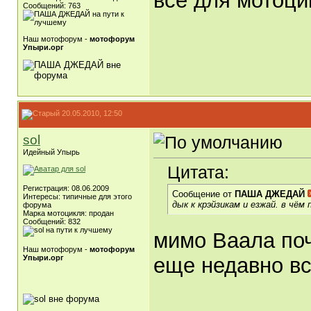
всё для мотоци
Сообщений: 763
Наш мотофорум -
мотофорум
Упыри.орг
20.05.2010, 12:50
sol
Идейный Упырь
Цитата:
Регистрация: 08.06.2009
Сообщение от
ПАША ДЖЕДАЙ
Интересы: типичные для этого
дык к крэйзикам и езжай. в чём 
форума
Марка мотоцикля: продан
Сообщений: 832
мимо Ваала поч
Наш мотофорум -
мотофорум
Упыри.орг
еще недавно все