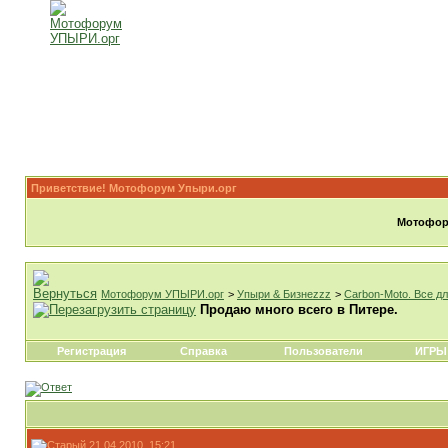
Приветствие! Мотофорум Упыри.орг
Мотофору
Мотофорум УПЫРИ.орг
>
Упыри & Бизнеzzz
>
Carbon-Moto. Все д
Продаю много всего в Питере.
Регистрация
Справка
Пользователи
ИГРЫ
21.04.2010, 15:21