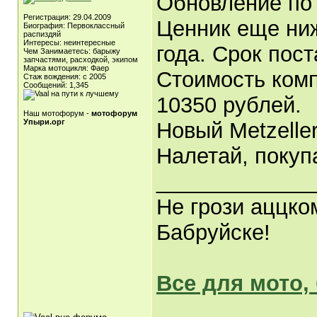
Обновление по 
Регистрация: 29.04.2009
Ценник еще ниже
Биография: Первоклассный
распиздяй
Интересы: неинтересные
года. Срок пост
Чем Занимаетесь: барыжу
запчастями, расходкой, экипом
Марка мотоцикля: Фаер
Стоимость компл
Стаж вождения: с 2005
Сообщений: 1,345
10350 рублей.
Наш мотофорум -
мотофорум
Упыри.орг
Новый Metzeller
Налетай, покупа
_____________
Не грози аццко
Бабруйске!
Все для мото,