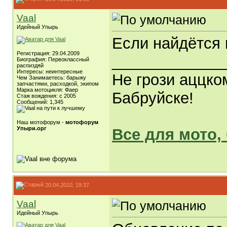
Vaal
Идейный Упырь
Если найдётся в
Регистрация: 29.04.2009
_____________
Биография: Первоклассный
распиздяй
Интересы: неинтересные
Не грози аццко
Чем Занимаетесь: барыжу
запчастями, расходкой, экипом
Марка мотоцикля: Фаер
Бабруйске!
Стаж вождения: с 2005
Сообщений: 1,345
Наш мотофорум -
мотофорум
Упыри.орг
Все для мото,
20.04.2010, 19:37
Vaal
Идейный Упырь