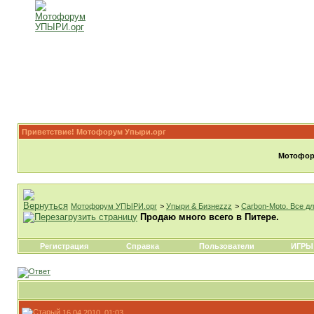
Приветствие! Мотофорум Упыри.орг
Мотофору
Мотофорум УПЫРИ.орг
>
Упыри & Бизнеzzz
>
Carbon-Moto. Все д
Продаю много всего в Питере.
Регистрация
Справка
Пользователи
ИГРЫ
16.04.2010, 01:03