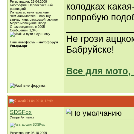
Регистрация: 29.04.2009
колодках какая
Биография: Первоклассный
распиздяй
Интересы: неинтересные
попробую подоб
Чем Занимаетесь: барыжу
запчастями, расходкой, экипом
Марка мотоцикля: Фаер
_____________
Стаж вождения: с 2005
Сообщений: 1,345
Не грози аццко
Наш мотофорум -
мотофорум
Упыри.орг
Бабруйске!
Все для мото,
21.04.2010, 12:49
SDSFox
Упырь Активист
Регистрация: 03.10.2009