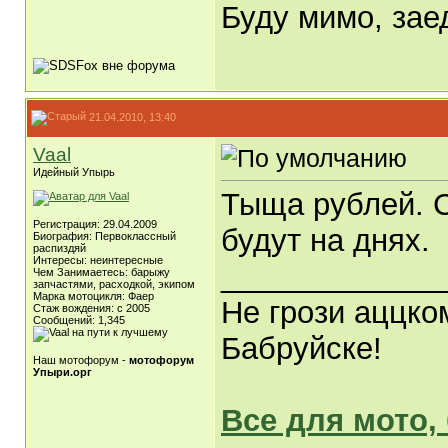
Буду мимо, заед
21.04.2010, 13:40
Vaal
Идейный Упырь
Тыща рублей. С
Регистрация: 29.04.2009
будут на днях.
Биография: Первоклассный
распиздяй
Интересы: неинтересные
_____________
Чем Занимаетесь: барыжу
запчастями, расходкой, экипом
Марка мотоцикля: Фаер
Не грози аццко
Стаж вождения: с 2005
Сообщений: 1,345
Бабруйске!
Наш мотофорум -
мотофорум
Упыри.орг
Все для мото,