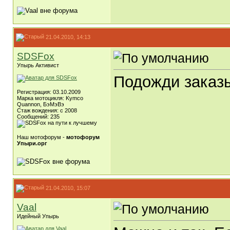
21.04.2010, 14:13
SDSFox
Упырь Активист
Подожди заказы
Регистрация: 03.10.2009
Марка мотоцикля: Kymco
Quannon, БэМэВэ
Стаж вождения: c 2008
Сообщений: 235
Наш мотофорум -
мотофорум
Упыри.орг
21.04.2010, 15:07
Vaal
Идейный Упырь