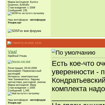
Марка мотоцикля: Kymco
Quannon, БэМэВэ
Стаж вождения: c 2008
Сообщений: 235
Наш мотофорум -
мотофорум
Упыри.орг
21.04.2010, 13:03
Vaal
Идейный Упырь
Есть кое-что о
Регистрация: 29.04.2009
уверенности - п
Биография: Первоклассный
распиздяй
Интересы: неинтересные
Кондратьевский
Чем Занимаетесь: барыжу
запчастями, расходкой, экипом
Марка мотоцикля: Фаер
комплекта надо
Стаж вождения: с 2005
Сообщений: 1,345
_____________
Наш мотофорум -
мотофорум
Упыри.орг