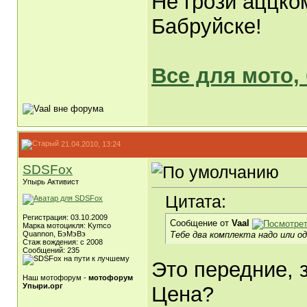
Не грози аццко
Бабруйске!
Все для мото,
21.04.2010, 13:24
SDSFox
Упырь Активист
Цитата:
Регистрация: 03.10.2009
Сообщение от
Vaal
Марка мотоцикля: Kymco
Тебе два комплекта надо или о
Quannon, БэМэВэ
Стаж вождения: c 2008
Сообщений: 235
Это передние, 
Наш мотофорум -
мотофорум
Упыри.орг
Цена?