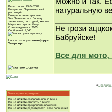
Можно и так. Е
Регистрация: 29.04.2009
натуральную ве
Биография: Первоклассный
распиздяй
Интересы: неинтересные
_____________
Чем Занимаетесь: барыжу
запчастями, расходкой, экипом
Марка мотоцикля: Фаер
Не грози аццко
Стаж вождения: с 2005
Сообщений: 1,345
Бабруйске!
Наш мотофорум -
мотофорум
Упыри.орг
Все для мото,
«
Предыдущ
Ваши права в разделе
Вы
не можете
создавать новые темы
Вы
не можете
отвечать в темах
Вы
не можете
прикреплять вложения
Вы
не можете
редактировать свои сообщения