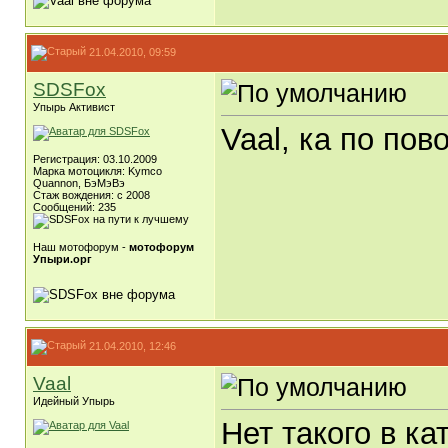
21.04.2010, 09:59
SDSFox
Упырь Активист
Vaal, ка по пов
Регистрация: 03.10.2009
Марка мотоцикля: Kymco
Quannon, БэМэВэ
Стаж вождения: c 2008
Сообщений: 235
Наш мотофорум -
мотофорум
Упыри.орг
21.04.2010, 12:46
Vaal
Идейный Упырь
Нет такого в ка