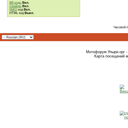
BB коды
Вкл.
Смайлы
Вкл.
[IMG]
код
Вкл.
HTML код
Выкл.
Часовой 
Мотофорум Упыри.орг -
Карта посещений м