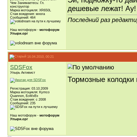
Чем Занимаетесь: Гл.
дешевые лежат! Ау!
конструктор
Марка мотоцикля: XR650L
Стаж вождения: многа
Сообщений: 464
Последний раз редактир
Наш мотофорум -
мотофорум
Упыри.орг
16.04.2010, 00:21
SDSFox
Упырь Активист
Тормозные колодки 
Регистрация: 03.10.2009
Марка мотоцикля: Kymco
Quannon, БэМэВэ
Стаж вождения: c 2008
Сообщений: 235
Наш мотофорум -
мотофорум
Упыри.орг