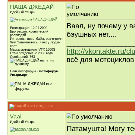
ПАША ДЖЕДАЙ
Идейный Упырь
Ваал, ну почему у 
Регистрация: 12.04.2009
Биография: хронический
бэушных нет....
распиздяй
Интересы: пиво, бабы, рок-н-ролл
_________________
Чем Занимаетесь: я несу людям
свет...
http://vkontakte.ru/c
Марка мотоцикля: VTX 1800S
Стаж вождения: c 2006 года
Сообщений: 763
всё для мотоциклов
Наш мотофорум -
мотофорум
Упыри.орг
06.03.2010, 19:26
Vaal
Идейный Упырь
Патамушта! Могу те