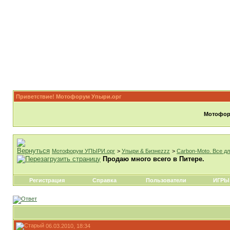
Приветствие! Мотофорум Упыри.орг
Мотофору
Мотофорум УПЫРИ.орг
>
Упыри & Бизнеzzz
>
Carbon-Moto. Все д
Продаю много всего в Питере.
Регистрация
Справка
Пользователи
ИГРЫ
06.03.2010, 18:34