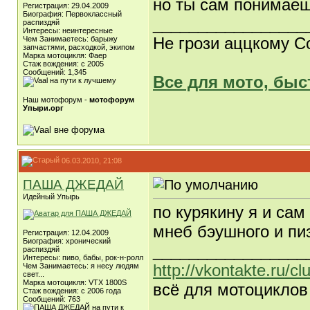
но ты сам понимаешь
Регистрация: 29.04.2009
Биография: Первоклассный
_________________
распиздяй
Интересы: неинтересные
Не грози аццкому С
Чем Занимаетесь: барыжу
запчастями, расходкой, экипом
Марка мотоцикля: Фаер
Стаж вождения: с 2005
Сообщений: 1,345
Все для мото, быс
Наш мотофорум -
мотофорум
Упыри.орг
06.03.2010, 21:08
ПАША ДЖЕДАЙ
Идейный Упырь
по курякину я и сам 
мнеб бэушного и пиз
Регистрация: 12.04.2009
Биография: хронический
_________________
распиздяй
Интересы: пиво, бабы, рок-н-ролл
http://vkontakte.ru/c
Чем Занимаетесь: я несу людям
свет...
Марка мотоцикля: VTX 1800S
всё для мотоциклов
Стаж вождения: c 2006 года
Сообщений: 763