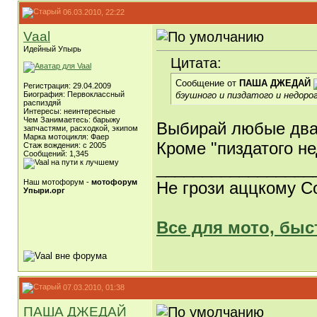
06.03.2010, 22:22
Vaal
Идейный Упырь
Цитата:
Сообщение от
ПАША ДЖЕДАЙ
Регистрация: 29.04.2009
бэушного и пиздатого и недорог
Биография: Первоклассный
распиздяй
Интересы: неинтересные
Чем Занимаетесь: барыжу
Выбирай любые два
запчастями, расходкой, экипом
Марка мотоцикля: Фаер
Кроме "пиздатого не
Стаж вождения: с 2005
Сообщений: 1,345
_________________
Наш мотофорум -
мотофорум
Не грози аццкому С
Упыри.орг
Все для мото, быс
07.03.2010, 01:38
ПАША ДЖЕДАЙ