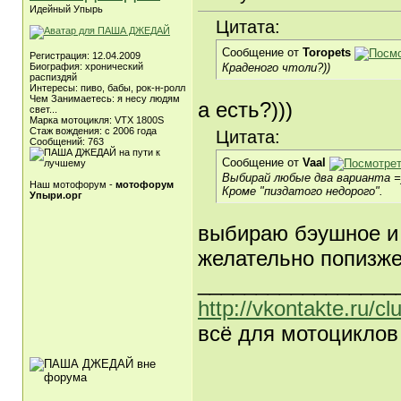
Идейный Упырь
Цитата:
Сообщение от
Toropets
Регистрация: 12.04.2009
Краденого чтоли?))
Биография: хронический
распиздяй
Интересы: пиво, бабы, рок-н-ролл
Чем Занимаетесь: я несу людям
а есть?)))
свет...
Марка мотоцикля: VTX 1800S
Стаж вождения: c 2006 года
Цитата:
Сообщений: 763
Сообщение от
Vaal
Выбирай любые два варианта =
Наш мотофорум -
мотофорум
Кроме "пиздатого недорого".
Упыри.орг
выбираю бэушное и н
желательно попизже
_________________
http://vkontakte.ru/c
всё для мотоциклов