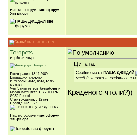
Наш мотофорум -
мотофорум
Упыри.орг
06.03.2010, 21:19
Toropets
Идейный Упырь
Цитата:
Сообщение от
ПАША ДЖЕДАЙ
Регистрация: 13.11.2009
мнеб бэушного и пиздатого и не
Биография: сложная
Интересы: мото, авто, телки,
музыка
Чем Занимаетесь: безработный
Краденого чтоли?))
Марка мотоцикля: CBR1000RR
SC59 Repsol
Стаж вождения: с 12 лет
Сообщений: 1,559
Наш мотофорум -
мотофорум
Упыри.орг