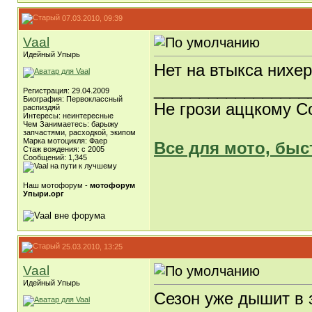
07.03.2010, 09:39
Vaal
Идейный Упырь
Нет на втыкса нихер
_________________
Регистрация: 29.04.2009
Биография: Первоклассный
Не грози аццкому С
распиздяй
Интересы: неинтересные
Чем Занимаетесь: барыжу
запчастями, расходкой, экипом
Марка мотоцикля: Фаер
Все для мото, быс
Стаж вождения: с 2005
Сообщений: 1,345
Наш мотофорум -
мотофорум
Упыри.орг
25.03.2010, 13:25
Vaal
Идейный Упырь
Сезон уже дышит в 