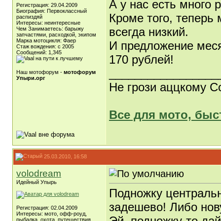
А у нас есть много 
Регистрация: 29.04.2009
Биография: Первоклассный
Кроме того, теперь 
распиздяй
Интересы: неинтересные
всегда низкий.
Чем Занимаетесь: барыжу
запчастями, расходкой, экипом
Марка мотоцикля: Фаер
И предложение меся
Стаж вождения: с 2005
Сообщений: 1,345
170 рублей!
_________________
Наш мотофорум -
мотофорум
Упыри.орг
Не грози аццкому С
Все для мото, быс
25.03.2010, 16:58
volodream
Идейный Упырь
Подножку центральн
задешево! Либо нову
Регистрация: 02.04.2009
Интересы: мото, офф-роуд,
Эй, подножку-то дай
рыбалка, охота, путешествия